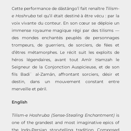
Cette performance de dāstāngo’ī fait renaître
Tilism-
e Hoshruba
tel qu’il était destiné à être vécu : par la
voix vivante du conteur. En son cœur se déploie un
immense royaume magique régi par des tilisms —
des mondes enchantés peuplés de personnages
trompeurs, de guerriers, de sorciers, de fées et
d’êtres métamorphes. Le récit suit les exploits de
héros légendaires, avant tout Amīr Ḥamzah le
Seigneur de la Conjonction Auspicieuse, et de son
fils Badiʿ al-Zamān, affrontant sorciers, désir et
destin, dans un mouvement constant entre
merveille et péril.
English
Tilism-e Hoshruba (Sense-Stealing Enchantment)
is
one of the grandest and most imaginative epics of
the Indo-Persian storytelling tradition. Composed