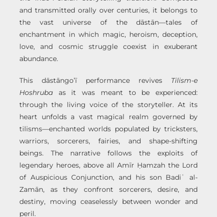
and transmitted orally over centuries, it belongs to
the vast universe of the dāstān—tales of
enchantment in which magic, heroism, deception,
love, and cosmic struggle coexist in exuberant
abundance.
This dāstāngo’ī performance revives
Tilism-e
Hoshruba
as it was meant to be experienced:
through the living voice of the storyteller. At its
heart unfolds a vast magical realm governed by
tilisms—enchanted worlds populated by tricksters,
warriors, sorcerers, fairies, and shape-shifting
beings. The narrative follows the exploits of
legendary heroes, above all Amīr Ḥamzah the Lord
of Auspicious Conjunction, and his son Badiʿ al-
Zamān, as they confront sorcerers, desire, and
destiny, moving ceaselessly between wonder and
peril.