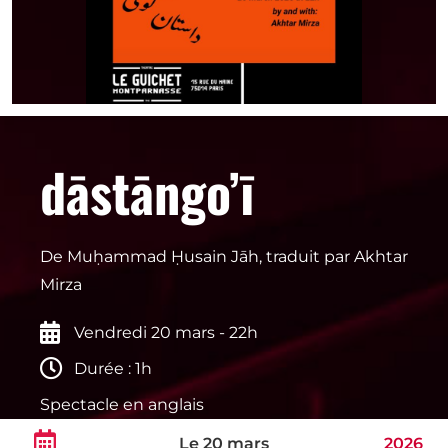
dāstāngo’ī
De Muḥammad Ḥusain Jāh, traduit par Akhtar
Mirza
Vendredi 20 mars - 22h
Durée : 1h
Spectacle en anglais
Le 20 mars
2026