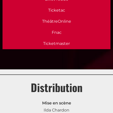
Ticketac
ThéâtreOnline
Fnac
Ticketmaster
Distribution
Mise en scène
Ilda Chardon