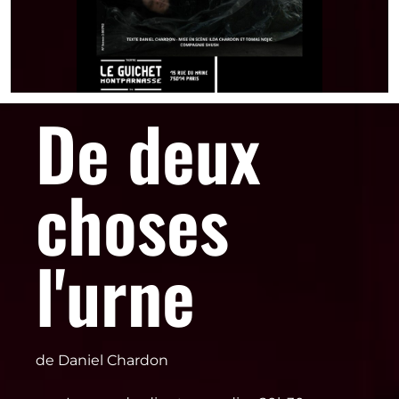
De deux
choses
l'urne
de Daniel Chardon