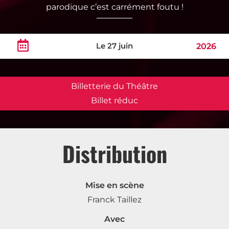
parodique c’est carrément foutu !
Le 27 juin
2026
Billetterie du Théâtre
Billet réduc
Distribution
Mise en scène
Franck Taillez
Avec