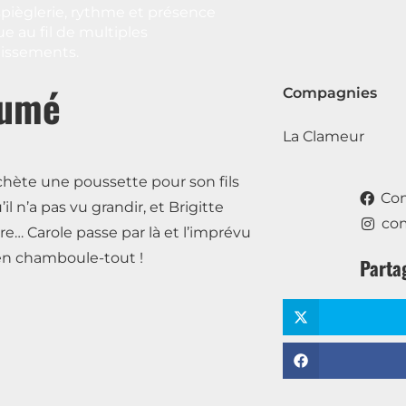
pièglerie, rythme et présence
e au fil de multiples
issements.
umé
Compagnies
La Clameur
chète une poussette pour son fils
Co
il n’a pas vu grandir, et Brigitte
co
e… Carole passe par là et l’imprévu
 en chamboule-tout !
Parta