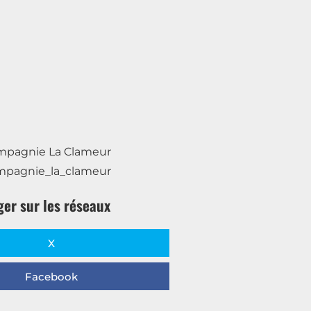
mpagnie La Clameur
mpagnie_la_clameur
ger sur les réseaux
X
Facebook