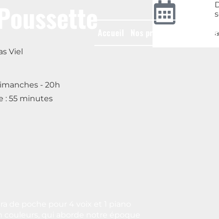
Poussette
Accueil
Nos productions
Atelier
a
as Viel
dimanches - 20h
 : 55 minutes
a de poche pour 4 voix et 1 piano
n couleurs, qui aborde notre époque