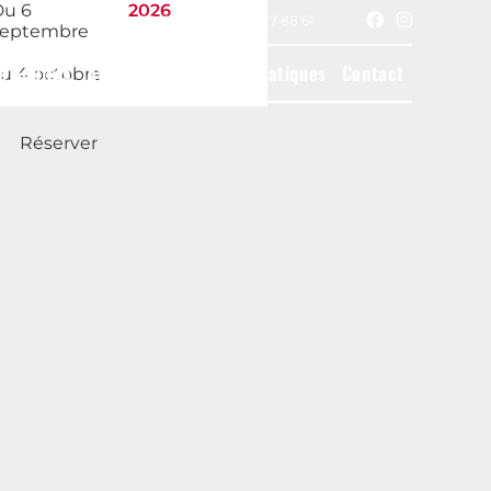
Du 6
2026
15 Rue du Maine, 75014 Paris - 01 43 27 88 61
septembre
s Adultes
Ateliers Ados
Infos pratiques
Contact
u 4 octobre
Réserver