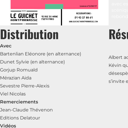
avec es
scéniqu
rebond
Distribution
Rés
Avec
Bartenlian Eléonore (en alternance)
Albert a
Dunet Sylvie (en alternance)
Kévin qu’
Gorjup Romuald
désespèr
Mérazian Aida
s’invite
Sevestre Pierre-Alexis
Viel Nicolas
Remerciements
Jean-Claude Thévenon
Editions Delatour
Vidéos