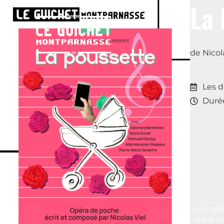
La 
de Nicol
Les 
Durée
Un opér
haut e