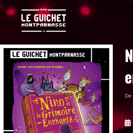
N
e
De 