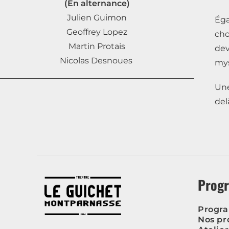
(En alternance)
Julien Guimon
Éga
Geoffrey Lopez
ch
Martin Protais
de
Nicolas Desnoues
mys
Une
del
Prog
Progr
Nos pr