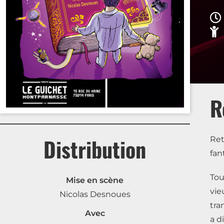
R
Distribution
Re
fan
Tou
Mise en scène
vie
Nicolas Desnoues
tra
Avec
a d