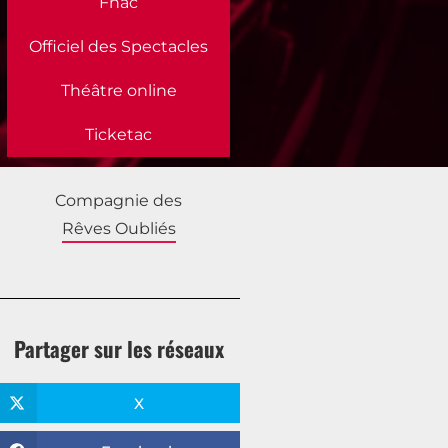
Fnac
Officiel des Spectacles
Théâtre online
Ticketac
Compagnie des
Rêves Oubliés
Partager sur les réseaux
X