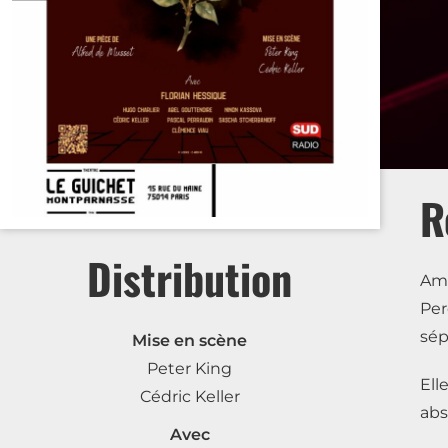
R
Distribution
Ami
Pe
sép
Mise en scène
Peter King
Ell
Cédric Keller
abs
Avec