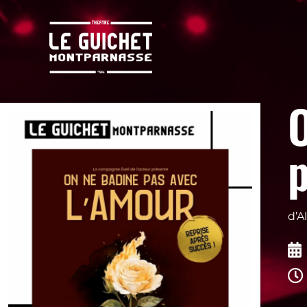
p
d’A