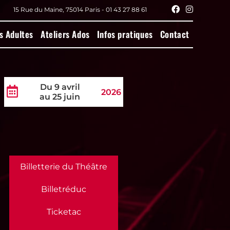
15 Rue du Maine, 75014 Paris - 01 43 27 88 61
s Adultes
Ateliers Ados
Infos pratiques
Contact
Du 9 avril
2026
au 25 juin
Billetterie du Théâtre
Billetréduc
Ticketac