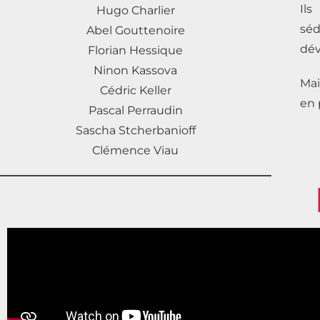
Ils
Hugo Charlier
séd
Abel Gouttenoire
dév
Florian Hessique
Ninon Kassova
Mai
Cédric Keller
en 
Pascal Perraudin
Sascha Stcherbanioff
Clémence Viau