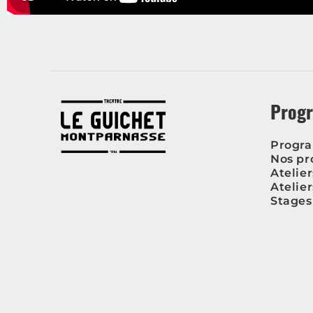
Prog
Progr
Nos pr
Atelie
Atelie
Stages